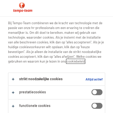
blog poetshulp
Bij Tempo-Team combineren we de kracht van technologie met de
passie van onze hr-professionals om een ervaring te creëren die
menselijker is. Om dit doel te bereiken, maken wij gebruik van
technologie, waaronder cookies. Als je instemt met de installatie
van alle beschreven cookies, klik dan op "alles accepteren". Als je je
10 x toveren met baking soda
huidige cookievoorkeuren wilt opslaan, klik dan op "keuze
bevestigen". Als je alleen de installatie van de strikt noodzakelijke
cookies accepteert, klik dan op "alles afwijzen". Welke cookies we
07 Mei 2022
gebruiken en waarom kun je lezen in ons
cookiebeleid
.
share article:
strikt noodzakelijke cookies
Altijd actief
prestatiecookies
functionele cookies