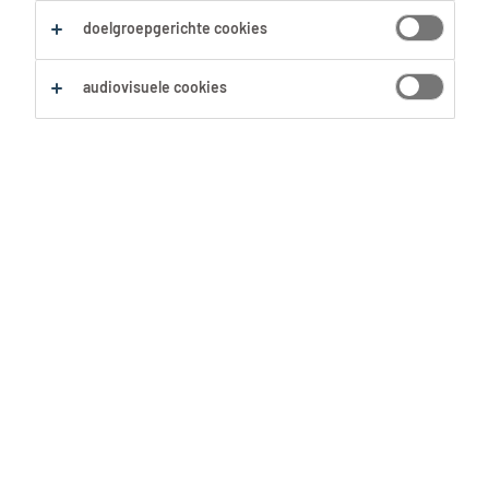
doelgroepgerichte cookies
audiovisuele cookies
In de badkamer, in de slaapkamer en
in de keuken... Er is geen plek in huis
waar baking soda niet van pas komt.
10 verrassende toepassingen van dit
tovermiddel!
Nee, met bakpoeder kun je niet
poetsen. Er is een verschil tussen