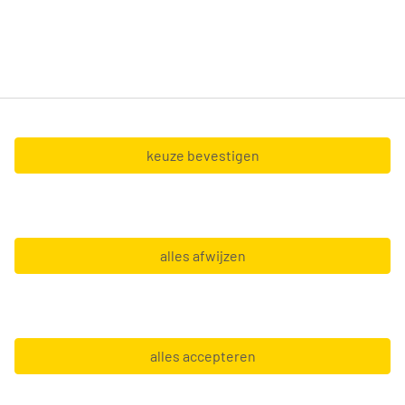
ervaring hebt, wij doen er alles aan om zo snel
mogelijk de uitdaging te vinden die bij je past.
Tempo-Team nv (BTW BE0428.327.551) en Tempo-
Team at Home nv (BTW BE0467.127.056),
gevestigd in de Boechoutlaan 105 0001 - 1853
keuze bevestigen
Strombeek-Bever.
Copyright © 2026 Tempo-Team
alles afwijzen
Algemene voorwaarden
Gebruiksvoorwaarden
GDPR
Leveranciersinfo
alles accepteren
Privacy statement