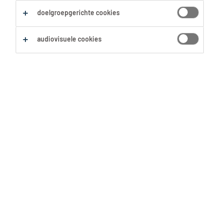
doelgroepgerichte cookies
audiovisuele cookies
Last van klamme handen en
knikkende knieën als je een
presentatie moet geven? Goed
nieuws: dat is normaal! En nog
straffer: gezonde stress hélpt je