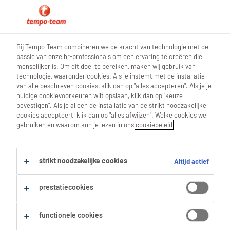
blog teamwork
Bij Tempo-Team combineren we de kracht van technologie met de
passie van onze hr-professionals om een ervaring te creëren die
menselijker is. Om dit doel te bereiken, maken wij gebruik van
technologie, waaronder cookies. Als je instemt met de installatie
van alle beschreven cookies, klik dan op "alles accepteren". Als je je
Help, ik moet een presentatie
huidige cookievoorkeuren wilt opslaan, klik dan op "keuze
bevestigen". Als je alleen de installatie van de strikt noodzakelijke
geven! Zo blijf je stress de
cookies accepteert, klik dan op "alles afwijzen". Welke cookies we
gebruiken en waarom kun je lezen in ons
cookiebeleid
.
baas.
strikt noodzakelijke cookies
Altijd actief
28 April 2022
share article:
prestatiecookies
functionele cookies