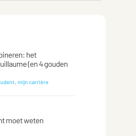
ineren: het
uillaume (en 4 gouden
tudent
mijn carrière
nt moet weten