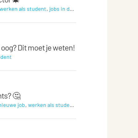
werken als student
jobs in de kijker
 oog? Dit moet je weten!
udent
ants? 🤔
nieuwe job
werken als student
sollicitatie tips