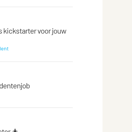
 kickstarter voor jouw
dent
udentenjob
ctor 🎄