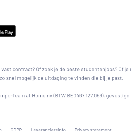
en vast contract? Of zoek je de beste studentenjobs? Of j
zo snel mogelijk de uitdaging te vinden die bij je past.
po-Team at Home nv (BTW BE0467.127.056), gevestigd i
n
GDPR
Leveranciersinfo
Privacy statement