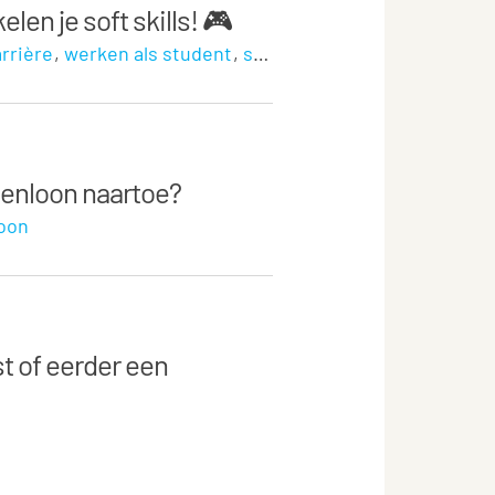
en je soft skills! 🎮
arrière
werken als student
soft skills
tenloon naartoe?
loon
st of eerder een