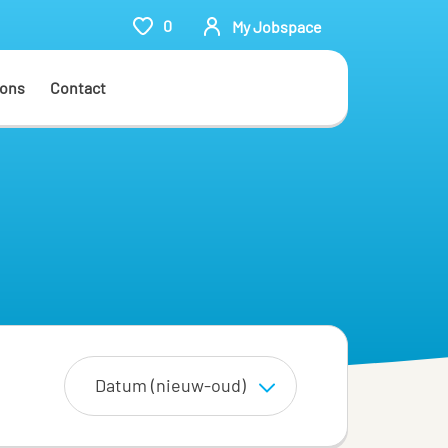
0
My Jobspace
 ons
Contact