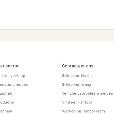
er sector
Contacteer ons
an- en verkoop
Ik heb een klacht
ienstencheques
Ik heb een vraag
gistiek
Veiligheidsprobleem melden
roductie
Vind een kantoor
echniek
Werken bij Tempo-Team