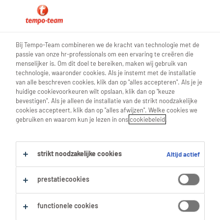
hr nieuws
Bij Tempo-Team combineren we de kracht van technologie met de
passie van onze hr-professionals om een ervaring te creëren die
menselijker is. Om dit doel te bereiken, maken wij gebruik van
technologie, waaronder cookies. Als je instemt met de installatie
van alle beschreven cookies, klik dan op "alles accepteren". Als je je
Werkplezier vergroten in jouw
huidige cookievoorkeuren wilt opslaan, klik dan op "keuze
bevestigen". Als je alleen de installatie van de strikt noodzakelijke
bedrijf? Zo ga je om met
cookies accepteert, klik dan op "alles afwijzen". Welke cookies we
gebruiken en waarom kun je lezen in ons
cookiebeleid
.
interne obstakels
strikt noodzakelijke cookies
Altijd actief
02 Juni 2025
share article:
prestatiecookies
functionele cookies