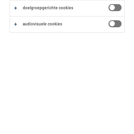
doelgroepgerichte cookies
audiovisuele cookies
De werkvloer lijkt soms meer een
hindernissenparcours: vol obstakels
die het werkplezier van je team
belemmeren. Herkenbaar? Als
leidinggevende heb je absoluut