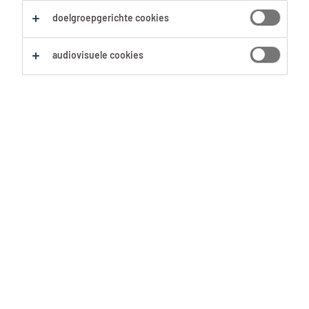
Zoekopdracht opslaan
doelgroepgerichte cookies
audiovisuele cookies
Geen resultaten gevonden
Geen passende vacatures voor deze filters
gevonden. Pas je zoekopdracht aan om meer
resultaten te zien:
Verwijder één of meerdere filters.
Zocht je op postcode? Vergroot dan je straal.
Pas de functietitel aan en controleer op
spelfouten.