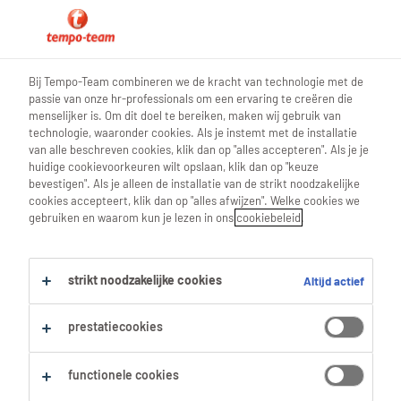
0
Bij Tempo-Team combineren we de kracht van technologie met de
passie van onze hr-professionals om een ervaring te creëren die
Vind je volgende job
menselijker is. Om dit doel te bereiken, maken wij gebruik van
technologie, waaronder cookies. Als je instemt met de installatie
van alle beschreven cookies, klik dan op "alles accepteren". Als je je
Zoek 0 jobs
huidige cookievoorkeuren wilt opslaan, klik dan op "keuze
bevestigen". Als je alleen de installatie van de strikt noodzakelijke
cookies accepteert, klik dan op "alles afwijzen". Welke cookies we
gebruiken en waarom kun je lezen in ons
cookiebeleid
.
Filter
strikt noodzakelijke cookies
Altijd actief
Geselecteerde filters:
Schoonmaak
Vuilnisophalers
prestatiecookies
Alles wissen
afvalbelader-vuilnisman
functionele cookies