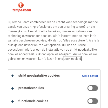
0
Bij Tempo-Team combineren we de kracht van technologie met de
passie van onze hr-professionals om een ervaring te creëren die
Vind je volgende job
menselijker is. Om dit doel te bereiken, maken wij gebruik van
technologie, waaronder cookies. Als je instemt met de installatie
van alle beschreven cookies, klik dan op "alles accepteren". Als je je
Zoek 0 jobs
huidige cookievoorkeuren wilt opslaan, klik dan op "keuze
bevestigen". Als je alleen de installatie van de strikt noodzakelijke
cookies accepteert, klik dan op "alles afwijzen". Welke cookies we
gebruiken en waarom kun je lezen in ons
cookiebeleid
.
Filter
strikt noodzakelijke cookies
Altijd actief
Geselecteerde filters:
beernem
Metaal
prestatiecookies
Alles wissen
Metaalbewerkers
Machineoperator
functionele cookies