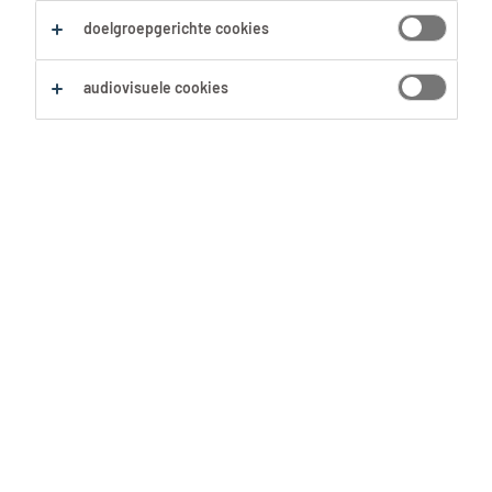
Zoekopdracht opslaan
doelgroepgerichte cookies
audiovisuele cookies
Geen resultaten gevonden
Geen passende vacatures voor deze filters
gevonden. Pas je zoekopdracht aan om meer
resultaten te zien:
Verwijder één of meerdere filters.
Zocht je op postcode? Vergroot dan je straal.
Pas de functietitel aan en controleer op
spelfouten.