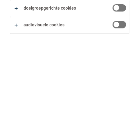
Zoekopdracht opslaan
doelgroepgerichte cookies
audiovisuele cookies
Geen resultaten gevonden
Geen passende vacatures voor deze filters
gevonden. Pas je zoekopdracht aan om meer
resultaten te zien:
Verwijder één of meerdere filters.
Zocht je op postcode? Vergroot dan je straal.
Pas de functietitel aan en controleer op
spelfouten.