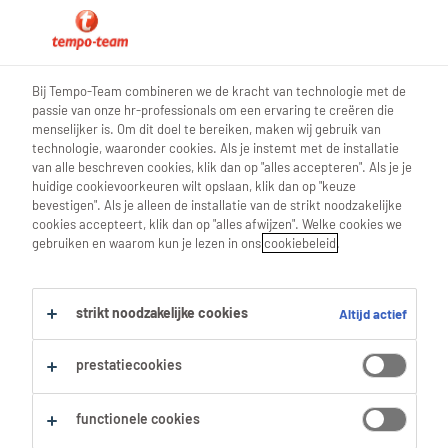
0
Bij Tempo-Team combineren we de kracht van technologie met de
passie van onze hr-professionals om een ervaring te creëren die
Vind je volgende job
menselijker is. Om dit doel te bereiken, maken wij gebruik van
technologie, waaronder cookies. Als je instemt met de installatie
van alle beschreven cookies, klik dan op "alles accepteren". Als je je
Zoek 0 jobs
huidige cookievoorkeuren wilt opslaan, klik dan op "keuze
bevestigen". Als je alleen de installatie van de strikt noodzakelijke
cookies accepteert, klik dan op "alles afwijzen". Welke cookies we
gebruiken en waarom kun je lezen in ons
cookiebeleid
.
Filter
strikt noodzakelijke cookies
Altijd actief
Geselecteerde filters:
Dendermonde, Oost Vlaanderen
prestatiecookies
Alles wissen
Geneeskunde
functionele cookies