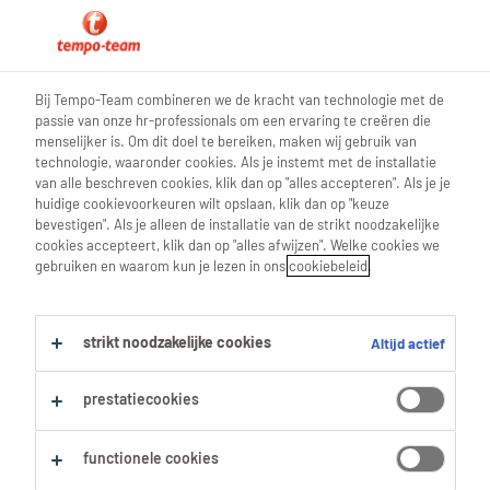
0
Bij Tempo-Team combineren we de kracht van technologie met de
passie van onze hr-professionals om een ervaring te creëren die
Chauffeur C
menselijker is. Om dit doel te bereiken, maken wij gebruik van
technologie, waaronder cookies. Als je instemt met de installatie
Chauffeur C flexijob
van alle beschreven cookies, klik dan op "alles accepteren". Als je je
huidige cookievoorkeuren wilt opslaan, klik dan op "keuze
Kortrijk
,
West-Vlaanderen
bevestigen". Als je alleen de installatie van de strikt noodzakelijke
cookies accepteert, klik dan op "alles afwijzen". Welke cookies we
Gepubliceerd op 8 Juli 2026
gebruiken en waarom kun je lezen in ons
cookiebeleid
.
Opslaan
strikt noodzakelijke cookies
Altijd actief
Solliciteer
Hulp nodig?
prestatiecookies
functionele cookies