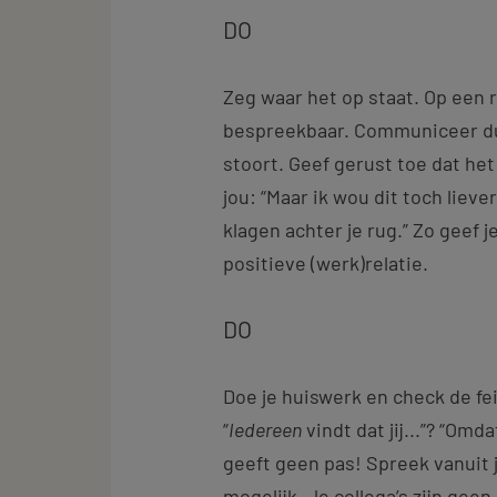
DO
Zeg waar het op staat. Op een r
bespreekbaar. Communiceer dus
stoort. Geef gerust toe dat he
jou: “Maar ik wou dit toch lie
klagen achter je rug.” Zo geef j
positieve (werk)relatie.
DO
Doe je huiswerk en check de fe
“
Iedereen
vindt dat jij...”? “Omdat
geeft geen pas! Spreek vanuit 
mogelijk. Je collega’s zijn ge