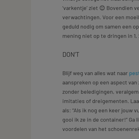
‘varkentje’ ziet 😊 Bovendien v
verwachtingen. Voor een moeili
geduld nodig om samen een opl
mening niet op te dringen in 1, 
DON’T
Blijf weg van alles wat naar
pes
aanspreken op een aspect van z
zonder beledigingen, veralgem
imitaties of dreigementen. Laa
als: “Als ik nog een keer jouw v
gooi ik ze in de container!” Ga
voordelen van het schoenenre