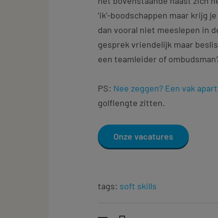
het bovenstaande naast zich nee
‘ik’-boodschappen maar krijg j
dan vooral niet meeslepen in de
gesprek vriendelijk maar beslist
een teamleider of ombudsman?
PS:
Nee zeggen? Een vak apart
golflengte zitten.
Onze vacatures
tags:
soft skills