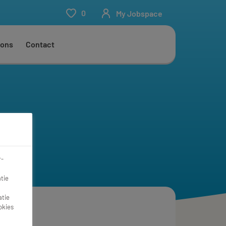
0
My Jobspace
 ons
Contact
r-
tie
atie
okies