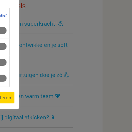
 artikels
ctief
vert? Een superkracht! 💪
 games ontwikkelen je soft
s! 🎮
ga’s overtuigen doe je zó 💪
s voor een warm team 💖
pteren
jij digitaal afkicken? 📱