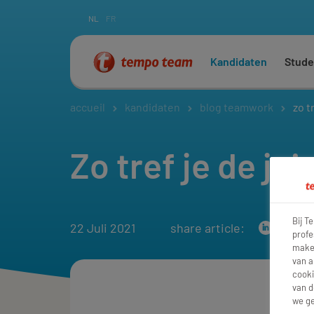
NL
FR
Kandidaten
Stude
accueil
kandidaten
blog teamwork
zo tr
Zo tref je de jui
Bij T
22 Juli 2021
share article:
profe
maken
van a
cooki
van d
we ge