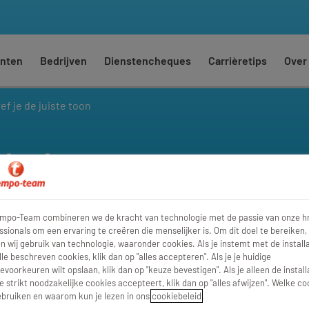
nten
Bedrijven
Dienstencheques
Carrièretips
Over
ef je de juiste toon
ste toon
empo-Team combineren we de kracht van technologie met de passie van onze h
ssionals om een ervaring te creëren die menselijker is. Om dit doel te bereiken,
 wij gebruik van technologie, waaronder cookies. Als je instemt met de installa
lle beschreven cookies, klik dan op "alles accepteren". Als je je huidige
evoorkeuren wilt opslaan, klik dan op "keuze bevestigen". Als je alleen de install
e strikt noodzakelijke cookies accepteert, klik dan op "alles afwijzen". Welke co
bruiken en waarom kun je lezen in ons
cookiebeleid
.