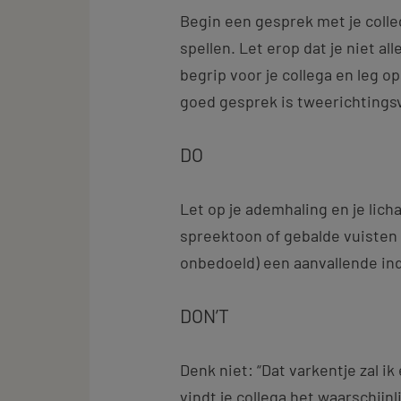
Begin een gesprek met je colleg
spellen. Let erop dat je niet al
begrip voor je collega en leg o
goed gesprek is tweerichtings
DO
Let op je ademhaling en je lic
spreektoon of gebalde vuisten
onbedoeld) een aanvallende indr
DON’T
Denk niet: “Dat varkentje zal i
vindt je collega het waarschijnl