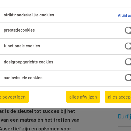
Meer
strikt noodzakelijke cookies
Altijd a
Intro
prestatiecookies
Deze
functionele cookies
skill
doelgroepgerichte cookies
Colle
audiovisuele cookies
7 tip
e bevestigen
alles afwijzen
alles acce
at is de sleutel tot succes bij het
Durf 
n van een matras én het treffen van
 Assertief zijn en opkomen voor