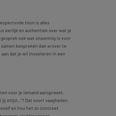
espectvolle toon is alles
 eerlijk en authentiek over wat je
t gesprek ook wat onwennig is voor
ver samen bespreken dan erover te
e aan dat je wil investeren in een
iten voor je iemand aanspreekt.
 jij
altijd
...”? Dat soort vaagheden
jezelf en hou het zo concreet
en hopeloze sloddervossen