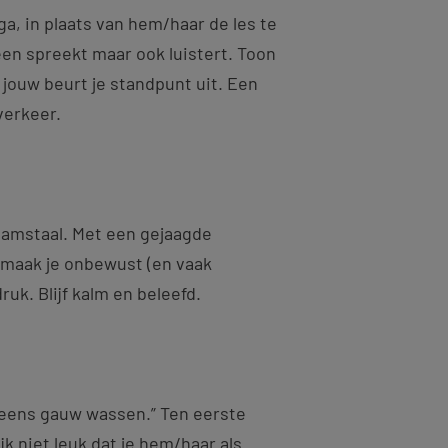
a, in plaats van hem/haar de les te
leen spreekt maar ook luistert. Toon
p jouw beurt je standpunt uit. Een
verkeer.
haamstaal. Met een gejaagde
 maak je onbewust (en vaak
uk. Blijf kalm en beleefd.
k eens gauw wassen.” Ten eerste
ijk niet leuk dat je hem/haar als