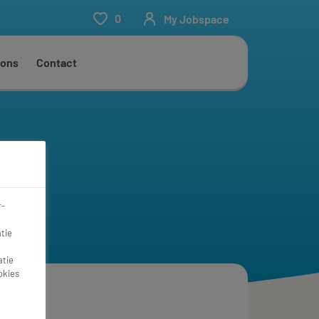
0
My Jobspace
 ons
Contact
r-
tie
atie
okies