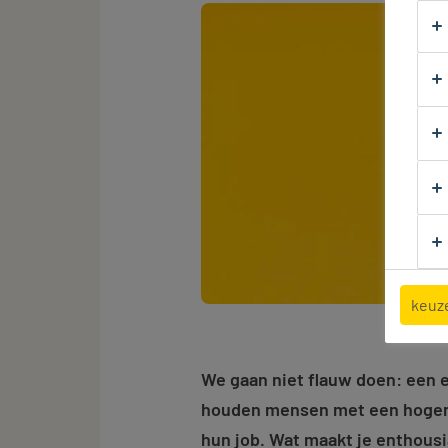
keuz
We gaan niet flauw doen: een ee
houden mensen met een hoger 
hun job. Wat maakt je enthousi