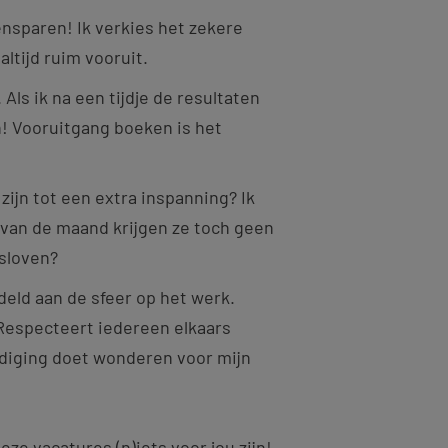
ensparen! Ik verkies het zekere
ltijd ruim vooruit.
 Als ik na een tijdje de resultaten
! Vooruitgang boeken is het
d zijn tot een extra inspanning? Ik
 van de maand krijgen ze toch geen
tsloven?
eld aan de sfeer op het werk.
Respecteert iedereen elkaars
diging doet wonderen voor mijn
ze vacatures (n)iets voor jou zijn!