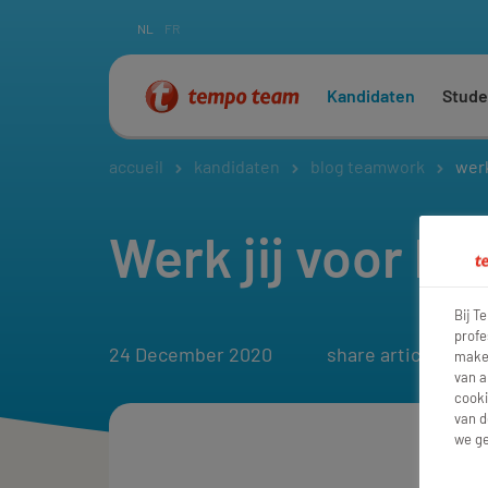
NL
FR
Kandidaten
Stude
accueil
kandidaten
blog teamwork
werk
Werk jij voor he
Bij T
profe
24 December 2020
share article:
maken
van a
cooki
van d
we ge