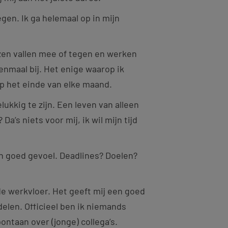
liegen. Ik ga helemaal op in mijn
zen vallen mee of tegen en werken
eenmaal bij. Het enige waarop ik
op het einde van elke maand.
ukkig te zijn. Een leven van alleen
a’s niets voor mij, ik wil mijn tijd
en goed gevoel. Deadlines? Doelen?
 de werkvloer. Het geeft mij een goed
delen. Officieel ben ik niemands
ontaan over (jonge) collega’s.