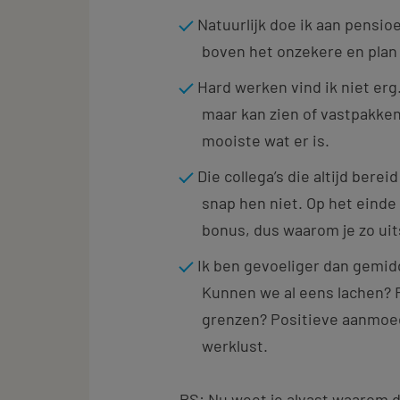
Natuurlijk doe ik aan pensio
boven het onzekere en plan a
Hard werken vind ik niet erg.
maar kan zien of vastpakken
mooiste wat er is.
Die collega’s die altijd berei
snap hen niet. Op het einde
bonus, dus waarom je zo ui
Ik ben gevoeliger dan gemidd
Kunnen we al eens lachen? 
grenzen? Positieve aanmoe
werklust.
PS: Nu weet je alvast waarom de