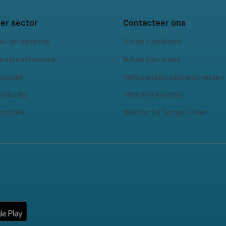
er sector
Contacteer ons
an- en verkoop
Ik heb een klacht
ienstencheques
Ik heb een vraag
gistiek
Veiligheidsprobleem melden
roductie
Vind een kantoor
echniek
Werken bij Tempo-Team