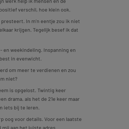
ijn werk help ik mensen en de
sitief verschil, hoe klein ook.
presteert. In m’n eentje zou ik niet
kaar krijgen. Tegelijk besef ik dat
g- en weekindeling. Inspanning en
best in evenwicht.
nderd om meer te verdienen en zou
om niet?
leem is opgelost. Twintig keer
en drama, als het de 21e keer maar
m iets bij te leren.
p oog voor details. Voor een laatste
j mij aan het juiste adres.