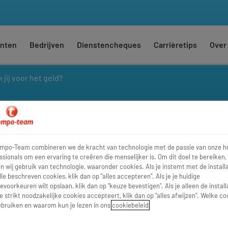
nten
Bedrijven
Dienstencheques
Carrièretips
Over
 jij voor het geld?
t geld?
empo-Team combineren we de kracht van technologie met de passie van onze h
ssionals om een ervaring te creëren die menselijker is. Om dit doel te bereiken,
 wij gebruik van technologie, waaronder cookies. Als je instemt met de installa
lle beschreven cookies, klik dan op "alles accepteren". Als je je huidige
evoorkeuren wilt opslaan, klik dan op "keuze bevestigen". Als je alleen de install
e strikt noodzakelijke cookies accepteert, klik dan op "alles afwijzen". Welke co
bruiken en waarom kun je lezen in ons
cookiebeleid
.