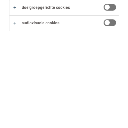
doelgroepgerichte cookies
audiovisuele cookies
Begin jij binnenkort aan een nieuw
werkavontuur? Gefeliciteerd! Je
verdient een vliegende start. Stel
daarom de juiste prioriteiten. Je
kent toch je eerste en belangrijkste
‘to do’?!