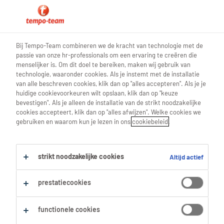
blog teamwork
Bij Tempo-Team combineren we de kracht van technologie met de
passie van onze hr-professionals om een ervaring te creëren die
menselijker is. Om dit doel te bereiken, maken wij gebruik van
technologie, waaronder cookies. Als je instemt met de installatie
van alle beschreven cookies, klik dan op "alles accepteren". Als je je
Nieuwe job? Begin dan
huidige cookievoorkeuren wilt opslaan, klik dan op "keuze
bevestigen". Als je alleen de installatie van de strikt noodzakelijke
hiermee!
cookies accepteert, klik dan op "alles afwijzen". Welke cookies we
gebruiken en waarom kun je lezen in ons
cookiebeleid
.
26 November 2020
strikt noodzakelijke cookies
Altijd actief
share article:
prestatiecookies
functionele cookies