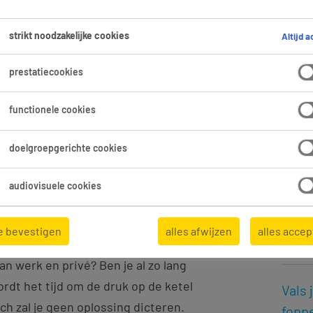
Meer
strikt noodzakelijke cookies
Altijd a
Ben 
prestatiecookies
in de
functionele cookies
Stud
succ
doelgroepgerichte cookies
4 gou
audiovisuele cookies
Kun j
e bevestigen
alles afwijzen
alles acce
diplo
an werk en privé? Ben je al zo lang
rdt het tijd om de druk op de ketel
Vals 
ch zal je geen oplossing dicteren.
fopp