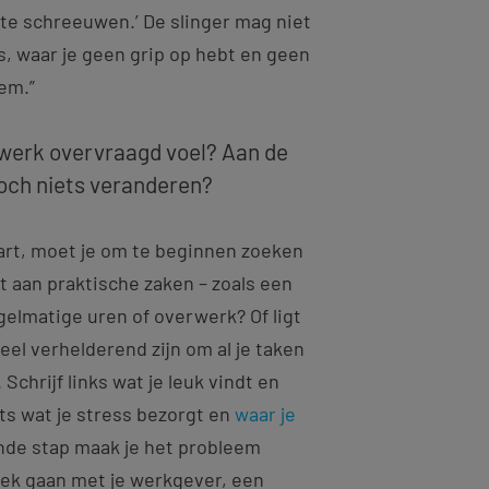
 te schreeuwen.’ De slinger mag niet
, waar je geen grip op hebt en geen
eem.”
 werk overvraagd voel? Aan de
toch niets veranderen?
aart, moet je om te beginnen zoeken
t aan praktische zaken – zoals een
elmatige uren of overwerk? Of ligt
eel verhelderend zijn om al je taken
Schrijf links wat je leuk vindt en
hts wat je stress bezorgt en
waar je
ende stap maak je het probleem
rek gaan met je werkgever, een