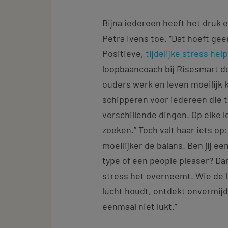
Bijna iedereen heeft het druk 
Petra Ivens toe. “Dat hoeft gee
Positieve,
tijdelijke stress help
loopbaancoach bij Risesmart do
ouders werk en leven moeilijk 
schipperen voor iedereen die ti
verschillende dingen. Op elke lee
zoeken.” Toch valt haar iets op:
moeilijker de balans. Ben jij e
type of een people pleaser? Da
stress het overneemt. Wie de la
lucht houdt, ontdekt onvermijde
eenmaal niet lukt.”