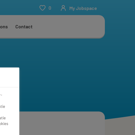
0
My Jobspace
 ons
Contact
r-
tie
atie
okies