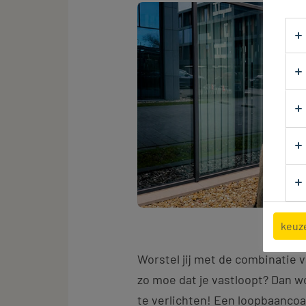
keuz
Worstel jij met de combinatie v
zo moe dat je vastloopt? Dan wo
te verlichten! Een loopbaancoa