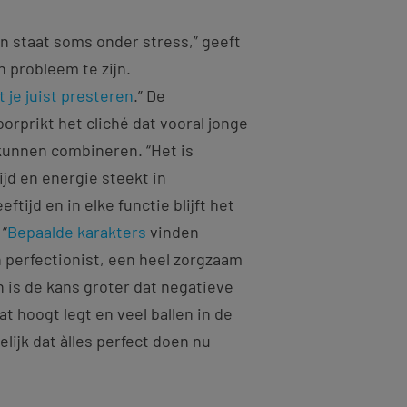
en staat soms onder stress,” geeft
n probleem te zijn.
t je juist presteren
.” De
orprikt het cliché dat vooral jonge
kunnen combineren. “Het is
jd en energie steekt in
ftijd en in elke functie blijft het
 “
Bepaalde karakters
vinden
en perfectionist, een heel zorgzaam
n is de kans groter dat negatieve
t hoogt legt en veel ballen in de
lijk dat àlles perfect doen nu