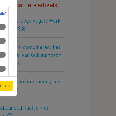
 mijn carrière artikels.
ctief
je geen vroege vogel? Werk
 nacht! 🦉💰
ie en werk combineren: het
esverhaal van Guillaume (en
den tips)
e doorgroeien zonder grote
pteren
ma’s? 🚀
jobaanbod: laat je niet
en! 🥸