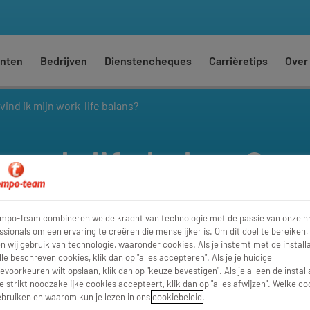
nten
Bedrijven
Dienstencheques
Carrièretips
Over
vind ik mijn work-life balans?
 work-life balans?
empo-Team combineren we de kracht van technologie met de passie van onze h
ssionals om een ervaring te creëren die menselijker is. Om dit doel te bereiken,
 wij gebruik van technologie, waaronder cookies. Als je instemt met de installa
lle beschreven cookies, klik dan op "alles accepteren". Als je je huidige
evoorkeuren wilt opslaan, klik dan op "keuze bevestigen". Als je alleen de install
e strikt noodzakelijke cookies accepteert, klik dan op "alles afwijzen". Welke co
bruiken en waarom kun je lezen in ons
cookiebeleid
.