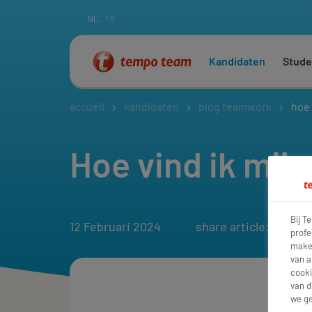
NL
FR
Kandidaten
Stude
accueil
kandidaten
blog teamwork
hoe 
Hoe vind ik mijn
Bij T
12 Februari 2024
share article:
profe
maken
van a
cooki
van d
we ge