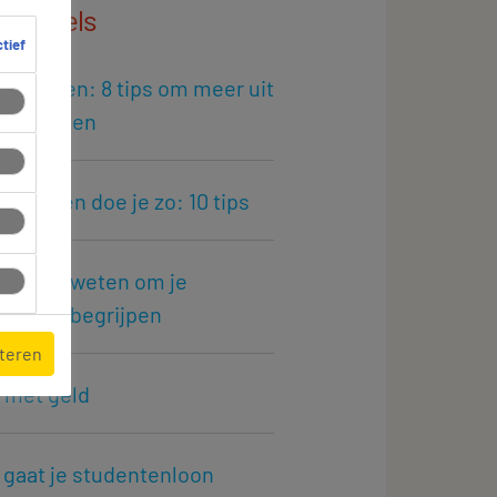
 artikels
ctief
besparen: 8 tips om meer uit
on te halen
g vragen doe je zo: 10 tips
je moet weten om je
iche te begrijpen
pteren
 met geld
 gaat je studentenloon