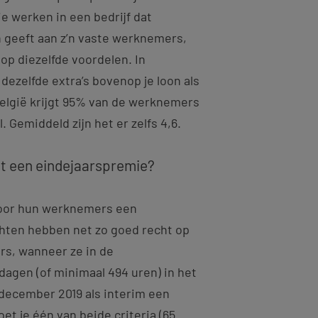
ie werken in een bedrijf dat
 geeft aan z’n vaste werknemers,
p diezelfde voordelen. In
 dezelfde extra’s bovenop je loon als
n België krijgt 95% van de werknemers
. Gemiddeld zijn het er zelfs 4,6.
it een eindejaarspremie?
oor hun werknemers een
hten hebben net zo goed recht op
rs, wanneer ze in de
dagen (of minimaal 494 uren) in het
 december 2019 als interim een
et je één van beide criteria (65