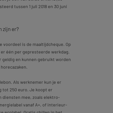
eerd tussen 1 juli 2018 en 30 juni
 zijn er?
e voordeel is de maaltijdcheque. Op
e er één per gepresteerde werkdag.
ar geldig en kunnen gebruikt worden
n horecazaken.
ebon. Als werknemer kun je er
g tot 250 euro. Je koopt er
n diensten mee, zoals elektro-
rgielabel vanaf A+, of interieur-
 ecolabel. Gratis chillen in het