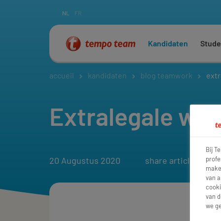
NL
FR
Kandidaten
Stude
accueil
kandidaten
blog teamwork
extr
Extralegale wat
Bij T
profe
20 Augustus 2020
share article:
maken
van a
cooki
van d
we ge