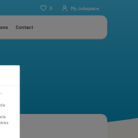
0
My Jobspace
 ons
Contact
r-
tie
atie
okies