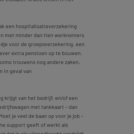
ak een hospitalisatieverzekering
en met minder dan tien werknemers
iedje voor de groepsverzekering, een
ever extra pensioen op te bouwen.
soms trouwens nog andere zaken,
 in geval van
g krijgt van het bedrijf, en/of een
drijfswagen met tankkaart – dan
Moet je veel de baan op voor je job –
he support geeft of werkt als
ot dat je als uitzendkracht rondrijdt