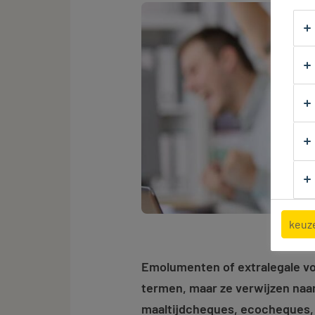
keuz
Emolumenten of extralegale voo
termen, maar ze verwijzen naa
maaltijdcheques, ecocheques, 