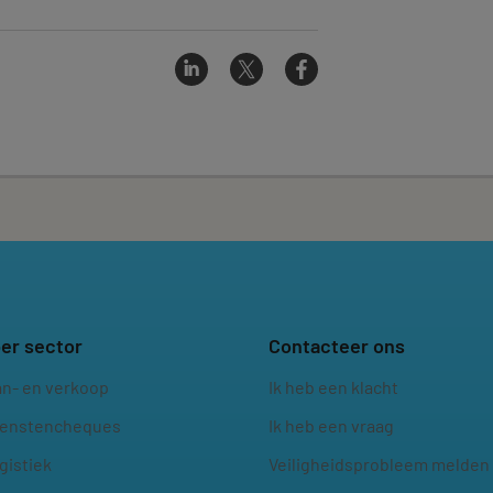
er sector
Contacteer ons
an- en verkoop
Ik heb een klacht
ienstencheques
Ik heb een vraag
gistiek
Veiligheidsprobleem melden