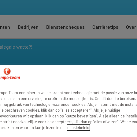
nten
Bedrijven
Dienstencheques
Carrièretips
Over
alegale watte?!
te?!
empo-Team combineren we de kracht van technologie met de passie van onze h
ssionals om een ervaring te creëren die menselijker is. Om dit doel te bereiken,
 wij gebruik van technologie, waaronder cookies. Als je instemt met de installa
lle beschreven cookies, klik dan op "alles accepteren". Als je je huidige
evoorkeuren wilt opslaan, klik dan op "keuze bevestigen". Als je alleen de install
e strikt noodzakelijke cookies accepteert, klik dan op "alles afwijzen". Welke co
bruiken en waarom kun je lezen in ons
cookiebeleid
.