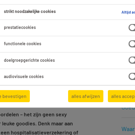
Meer
strikt noodzakelijke cookies
Altijd a
Slim 
prestatiecookies
je lo
functionele cookies
Opsla
doelgroepgerichte cookies
Wat 
audiovisuele cookies
loonf
e bevestigen
alles afwijzen
alles acce
Goed
rdelen – het zijn geen sexy
r leuke goodies. Denk maar aan
Waar
een hospitalisatieverzekering of