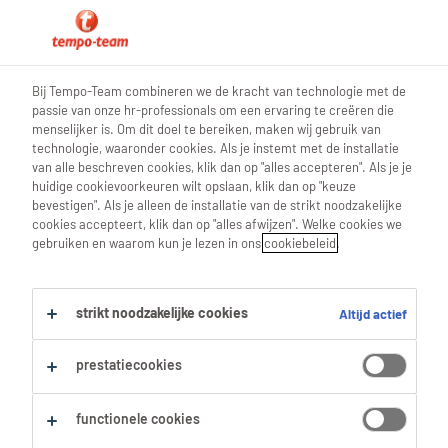
Bij Tempo-Team combineren we de kracht van technologie met de
passie van onze hr-professionals om een ervaring te creëren die
menselijker is. Om dit doel te bereiken, maken wij gebruik van
Vind jouw volgende job!
technologie, waaronder cookies. Als je instemt met de installatie
van alle beschreven cookies, klik dan op "alles accepteren". Als je je
huidige cookievoorkeuren wilt opslaan, klik dan op "keuze
bevestigen". Als je alleen de installatie van de strikt noodzakelijke
cookies accepteert, klik dan op "alles afwijzen". Welke cookies we
Start je zoektocht
gebruiken en waarom kun je lezen in ons
cookiebeleid
.
Laatste zoekopdracht
strikt noodzakelijke cookies
Altijd actief
prestatiecookies
functionele cookies
Snel naar je volgende job