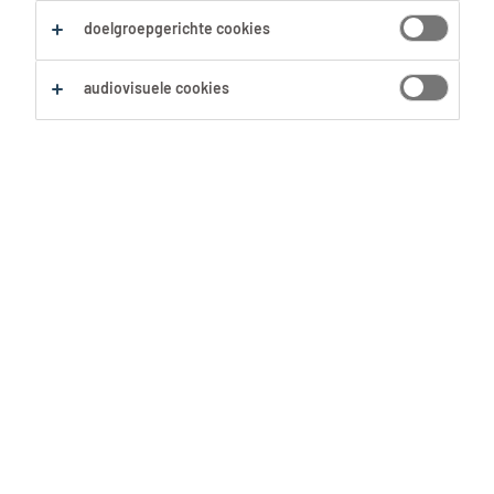
doelgroepgerichte cookies
audiovisuele cookies
Onze vacatures 🔥
Sollicitatietips 🤓
Schrijf je in ✍🏻